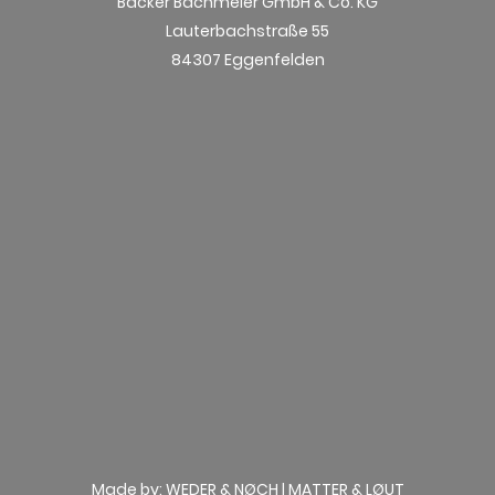
Bäcker Bachmeier GmbH & Co. KG
Lauterbachstraße 55
84307 Eggenfelden
Made by:
WEDER & NØCH
|
MATTER & LØUT