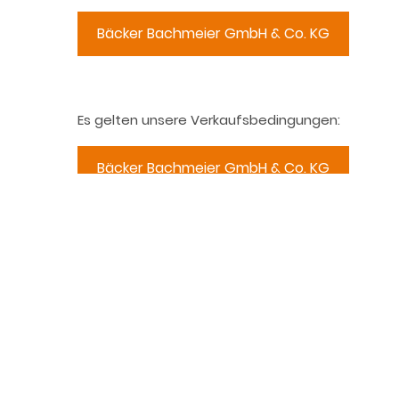
Bäcker Bachmeier GmbH & Co. KG
Es gelten unsere Verkaufsbedingungen:
Bäcker Bachmeier GmbH & Co. KG
Code of Conduct
Bachmeier GmbH
Bäcker Bachmeier GmbH & Co.KG