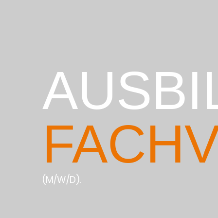
AUSBI
FACHV
(M/W/D).